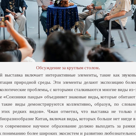
Обсуждение за круглым столом.
й выставка включает интерактивные элементы, такие как звуков
итация природной среды. Эти элементы делают экспозицию бол
кологические проблемы, с которыми сталкиваются многие виды из-з
е «Союзники панды» объединяет знаковые виды, которые обитают 
 такие виды демонстрируются коллективно, образуя, по слов
 этих редких видов». Чжан отметил, что выставка не только 
биоразнообразие Китая, включая виды, которых больше нет нигде в
о современное научное образование должно выходить за рамки
 пониманию более широких экосистем и развитию любознательнос