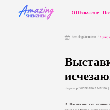
О Шэньчжэне
Пол
Amazing Shenzhen
Ярмарк
Выставк
исчезаю
Редактор: Vilchinskaia Marina
В Шэньчжэньском научно-т
природы Китая, находящимс