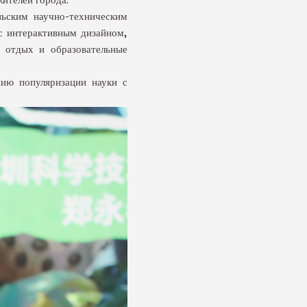
ньским научно-техническим
с интерактивным дизайном,
о отдых и образовательные
нию популяризации науки с