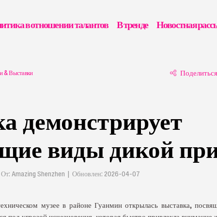
итика в отношении талантов
В тренде
Новостная расс
и & Выставки
Поделитьс
а демонстрирует
щие виды дикой пр
 | От: Amazing Shenzhen | Обновлен: 2026-04-07
ехническом музее в районе Гуанмин открылась выставка, посвя
я под угрозой исчезновения, которая быстро привлекла внимание ж