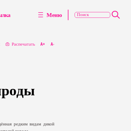
ылка
Меню
я
Распечатать
A+
A-
ироды
щённая редким видам дикой
ителей города.