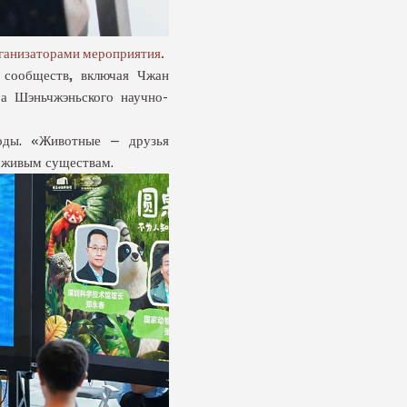
рганизаторами мероприятия.
 сообществ, включая Чжан
ра Шэньчжэньского научно-
роды. «Животные — друзья
м живым существам.