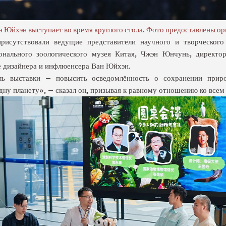
н Юйхэн выступает во время круглого стола. Фото предоставлены о
рисутствовали ведущие представители научного и творческого
нального зоологического музея Китая, Чжэн Юнчунь, директо
же дизайнера и инфлюенсера Ван Юйхэн.
ль выставки — повысить осведомлённость о сохранении при
одну планету», — сказал он, призывая к равному отношению ко все