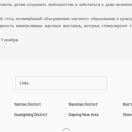
помочь детям сохранить любопытство и заботиться о даже незначи
й стол, посвящённый объединению научного образования и культ
рность иммерсивных научных выставок, которые стимулируют т
 1 ноября.
Links
Yantian District
Nanshan District
Bao’a
Guangming District
Dapeng New Area
Shen