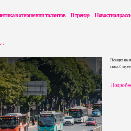
итика в отношении талантов
В тренде
Новостная расс
орт
Поездка на а
способ перем
Подробн