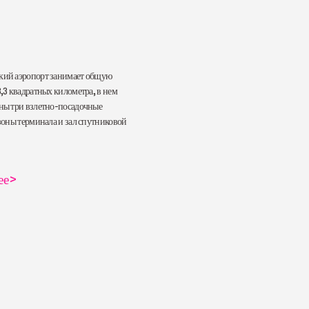
ий аэропорт занимает общую
,3 квадратных километра, в нем
ны три взлетно-посадочные
зоны терминала и зал спутниковой
ее
>