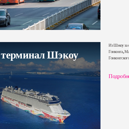
Из Шэкоу за 
 терминал Шэкоу
Гонконга, Ма
Гонконгског
Подробн