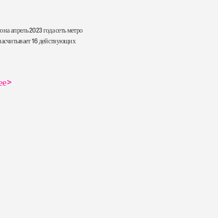
 на апрель 2023 года сеть метро
асчитывает 16 действующих
ее
>