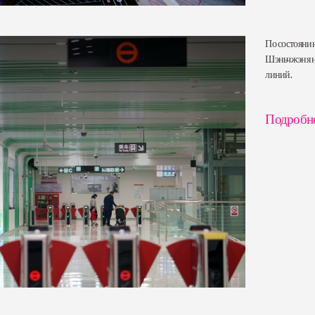
По состоянию
Шэньчжэня н
линий.
Подробн