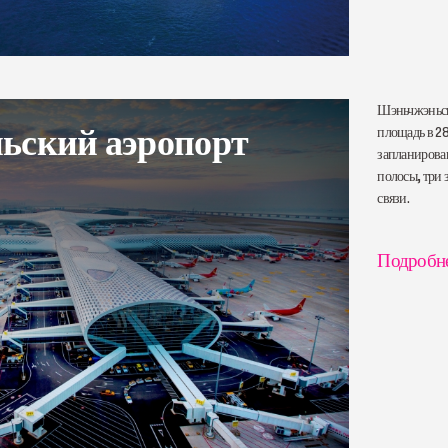
Шэньчжэньск
ьский аэропорт
площадь в 28
запланирова
полосы, три 
связи.
Подробн