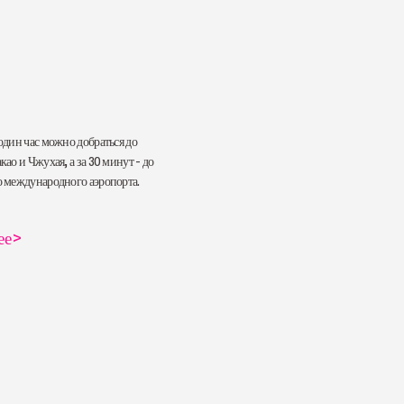
один час можно добраться до
као и Чжухая, а за 30 минут - до
о международного аэропорта.
ее
>