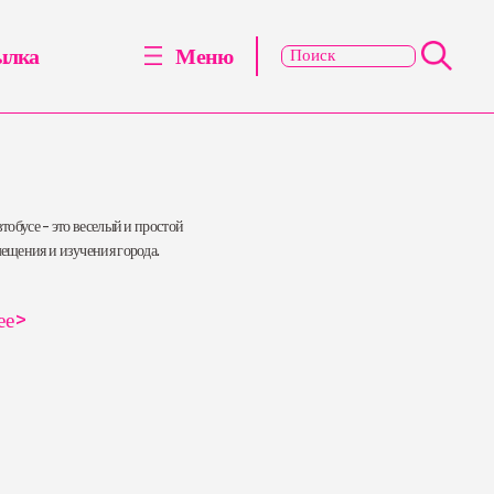
ылка
Меню
втобусе – это веселый и простой
ещения и изучения города.
ее
>