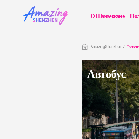
О Шэньчжэне
Пол
Amazing Shenzhen
Трансп
Автобус