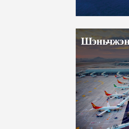
Шэньчжэн