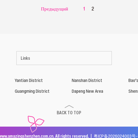
Предыдущий
1
2
Links
Yantian District
Nanshan District
Bao’a
Guangming District
Dapeng New Area
Shen
BACK TO TOP
www.amazingshenzhen.com.cn. All rights reserved. |
粤ICP备2026024003号-