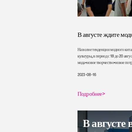
В августе ждите мод
На волне тенденции модного кита
культуры, в период с 18 до 20 ав
мода•новое творчество•новое потр
2023-08-16
Подробнее
>
В августе в Шэньчжэне