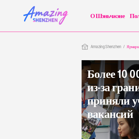
О Шэньчжэне
Пол
Amazing Shenzhen
Ярмарк
Более 10 
из-за гра
приняли у
вакансий