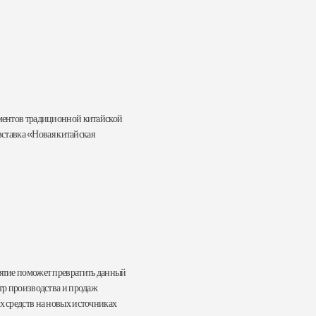
ементов традиционной китайской
вставка «Новая китайская
ятие поможет превратить данный
тр производства и продаж
х средств на новых источниках