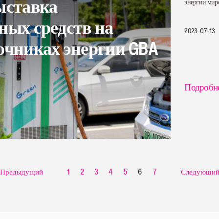
ыставка
энергии миро
ных средств на
2023-07-13
очниках энергии GBA
Подробн
Предыдущий
1
2
3
4
5
6
7
Следующи