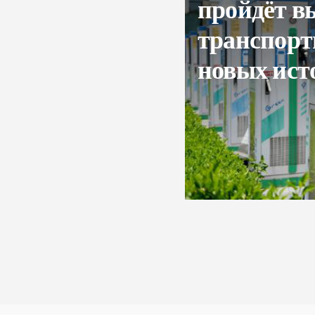
пройдёт в
транспорт
новых ист