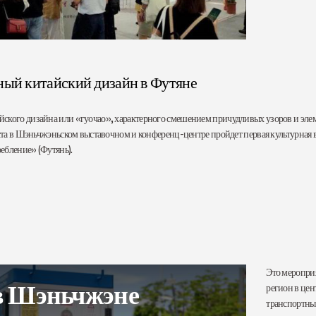
ный китайский дизайн в Футяне
йского дизайна или «гуочао», характерного смешением причудливых узоров и эл
густа в Шэньчжэньском выставочном и конференц-центре пройдет первая культурная 
ебление» (Футянь).
Это меропри
регион в цен
транспортны