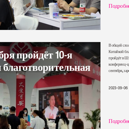
Подробн
В общей слож
ября пройдёт 10-я
Китайкой бла
пройдёт в Ш
 благотворительная
конференц-це
сентября, за
организаций,
2023-09-06
Подробн