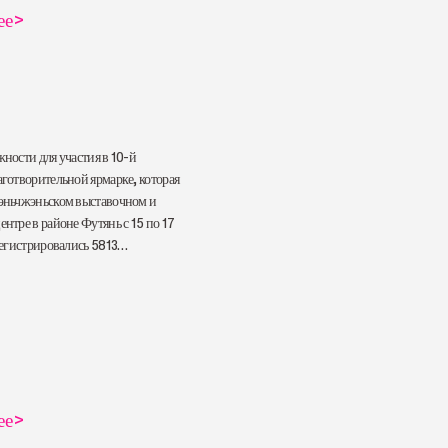
ее
>
ности для участия в 10-й
готворительной ярмарке, которая
эньчжэньском выставочном и
нтре в районе Футянь с 15 по 17
регистрировались 5813
 проектов и продуктов.
ее
>