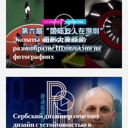
Экспаты запечатлевают
разнообразие Шэньчжэня на
фотографиях
Сербский дизайнер сочетает
дизайн с устойчивостью в