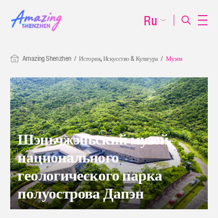
Ru
Amazing Shenzhen
История, Искусство & Культура
Музеи
Шэньчжэньский музей
национального
геологического парка
полуострова Дапэн