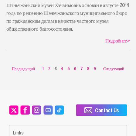
Шэньчжэньский музей Хэчанъюань основан в августе 2014
года по решению Шэньчжэньского муниципального бюро
по гражданским делам в качестве частного музея
общественного благосостояния.
Подробнее
>
Предыдущий
1
2
3
4
5
6
7
8
9
Следующий
Contact Us
Links