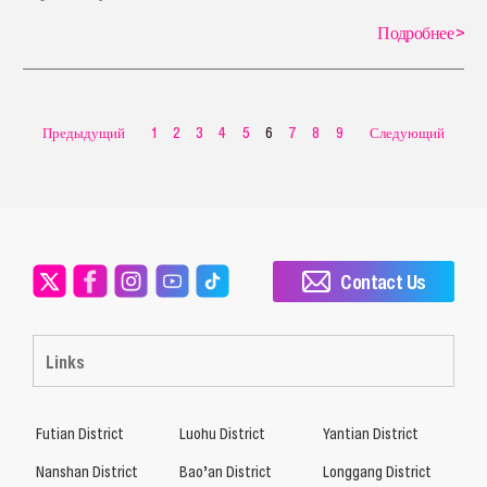
Подробнее
>
Предыдущий
1
2
3
4
5
6
7
8
9
Следующий
Contact Us
Links
Futian District
Luohu District
Yantian District
Nanshan District
Bao’an District
Longgang District