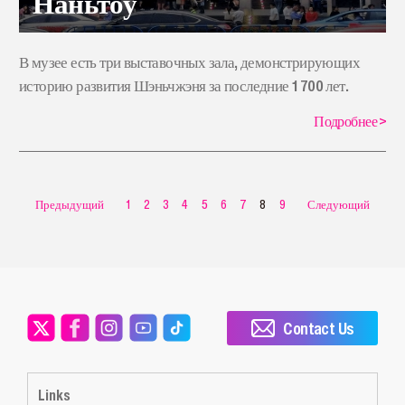
Наньтоу
В музее есть три выставочных зала, демонстрирующих
историю развития Шэньчжэня за последние 1 700 лет.
Подробнее
>
Предыдущий
1
2
3
4
5
6
7
8
9
Следующий
Contact Us
Links