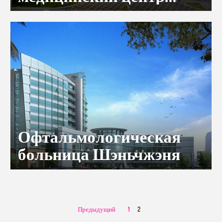
Samii (Четвертая
народная больница
Шэньчжэня)
Офтальмологическая
больница Шэньчжэня
Предыдущий
1
2