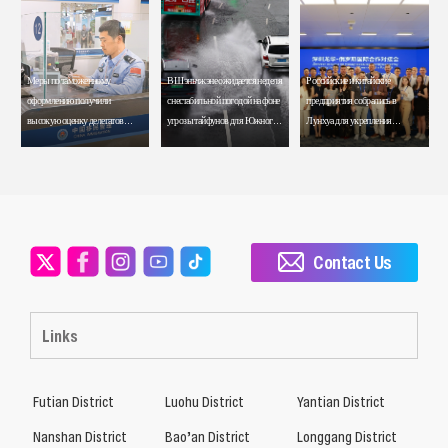
Меры по таможенному
В Шэньчжэне ожидается неделя
Российские и китайские
оформлению получили
с нестабильной погодой на фоне
предприятия собрались в
высокую оценку делегатов
угрозы тайфунов для Южного
Лунхуа для укрепления
встречи АТЭС
Китая
сотрудничества
Contact Us
Links
Futian District
Luohu District
Yantian District
Nanshan District
Bao’an District
Longgang District