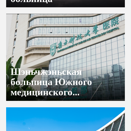
Шэньчжэньская
больница Южного
медицинского
университета