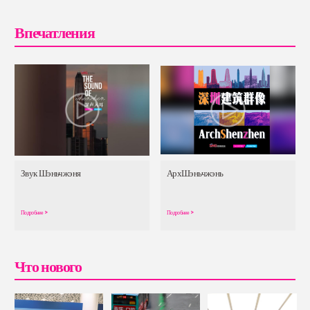
Впечатления
Звук Шэньчжэня
АрхШэньчжэнь
Подробнее
>
Подробнее
>
Что нового