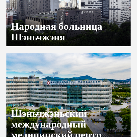
Народная больница
Шэньчжэня
Шэньчжэньский
международный
медицинский центр