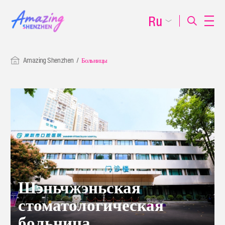
Ru
Amazing Shenzhen
Больницы
Шэньчжэньская
стоматологическая
больница