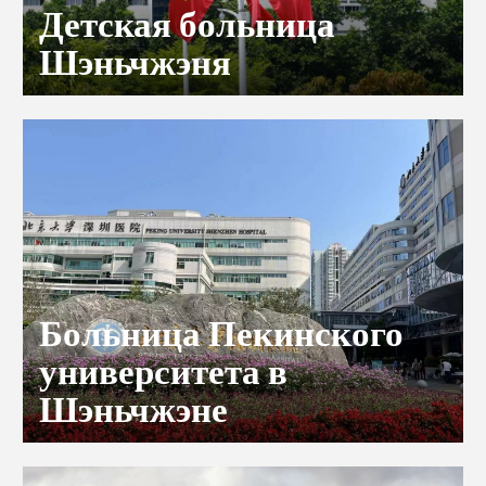
Детская больница
Шэньчжэня
Больница Пекинского
университета в
Шэньчжэне