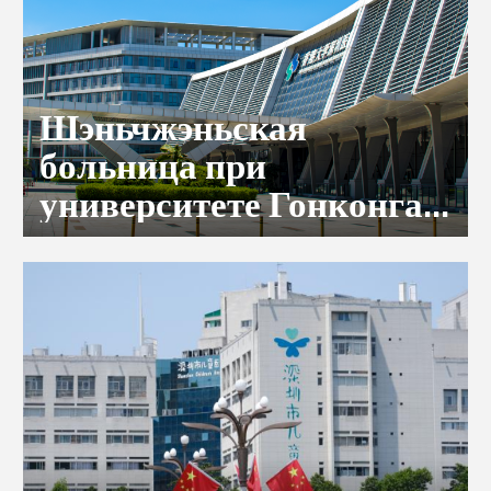
Шэньчжэньская
больница при
университете Гонконга
(HKU-SZH)