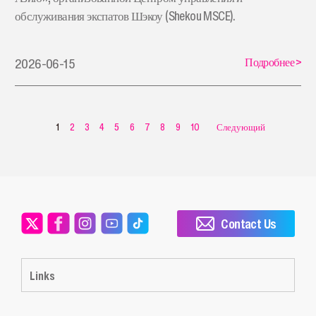
обслуживания экспатов Шэкоу (Shekou MSCE).
Подробнее
>
2026-06-15
1
2
3
4
5
6
7
8
9
10
Следующий
Contact Us
Links