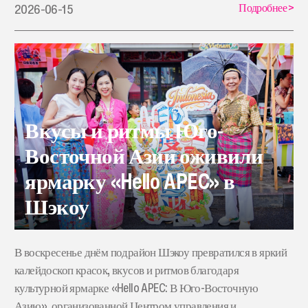
Подробнее
>
2026-06-15
Вкусы и ритмы Юго-
Восточной Азии оживили
ярмарку «Hello APEC» в
Шэкоу
В воскресенье днём подрайон Шэкоу превратился в яркий
калейдоскоп красок, вкусов и ритмов благодаря
культурной ярмарке «Hello APEC: В Юго-Восточную
Азию», организованной Центром управления и