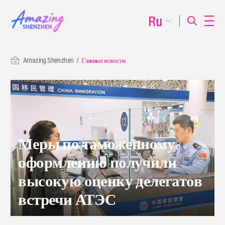
Ru
Amazing Shenzhen
Главные новости
Меры по таможенному
оформлению получили
высокую оценку делегатов
встречи АТЭС