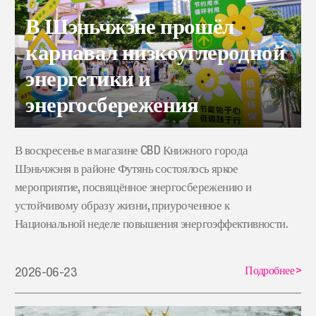
В Шэньчжэне прошёл
карнавал низкоуглеродной
энергетики и
энергосбережения
В воскресенье в магазине CBD Книжного города
Шэньчжэня в районе Футянь состоялось яркое
мероприятие, посвящённое энергосбережению и
устойчивому образу жизни, приуроченное к
Национальной неделе повышения энергоэффективности.
Подробнее
>
2026-06-23